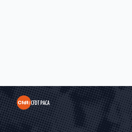
16
15
14
13
CFDT PACA