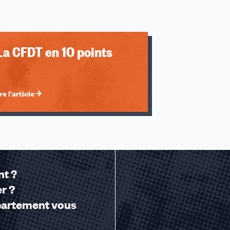
20
20
u des cookies
20
20
La CFDT en 10 points
re l'article
nt ?
r ?
partement vous