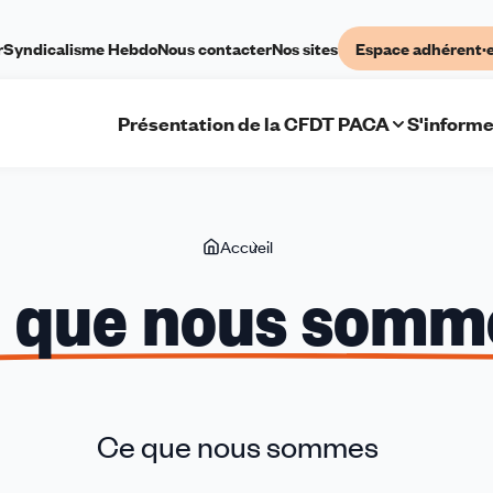
r
Syndicalisme Hebdo
Nous contacter
Nos sites
Espace adhérent·
Présentation de la CFDT PACA
S'informe
Vous
Accueil
Ce
êtes
que
 que nous somm
ici
nous
sommes
Ce que nous sommes