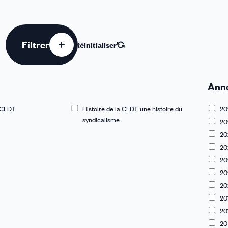
Filtrer
Réinitialiser
Ann
a CFDT
Histoire de la CFDT, une histoire du
20
syndicalisme
20
20
20
20
20
20
20
20
20