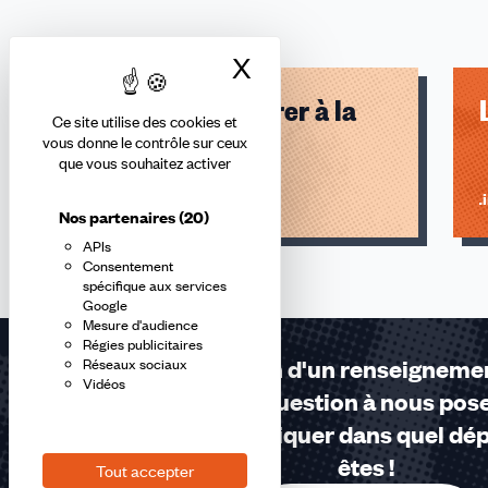
X
Masquer le bandea
Pour quoi adhérer à la
Ce site utilise des cookies et
CFDT ?
vous donne le contrôle sur ceux
que vous souhaitez activer
Lire l'article
Li
Nos partenaires
(20)
APIs
Consentement
spécifique aux services
Google
Mesure d'audience
Régies publicitaires
Besoin d'un renseigneme
Réseaux sociaux
Vidéos
Une question à nous pose
Pensez à nous indiquer dans quel dé
êtes !
Tout accepter