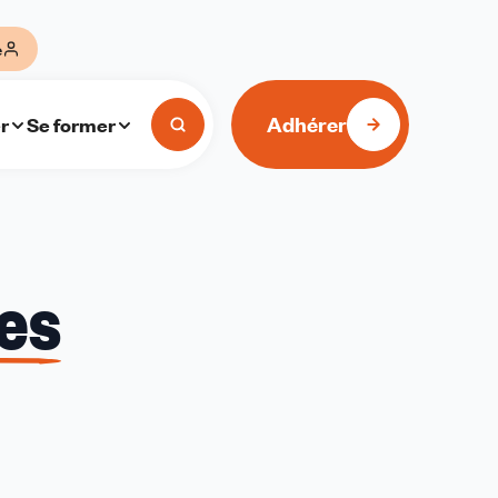
e
Adhérer
r
Se former
es