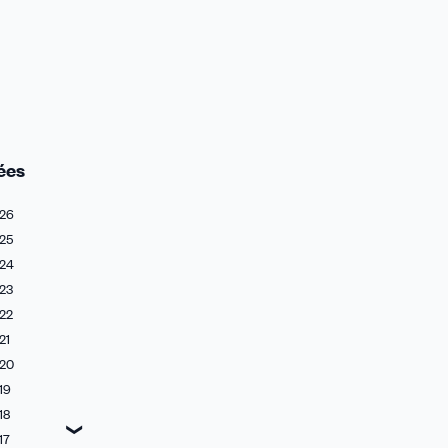
ées
26
25
24
23
22
21
20
19
18
17