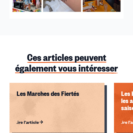
Ces articles peuvent
également vous intéresser
Les Marches des Fiertés
Les 
les 
sais
Lire l'article
Lire l'