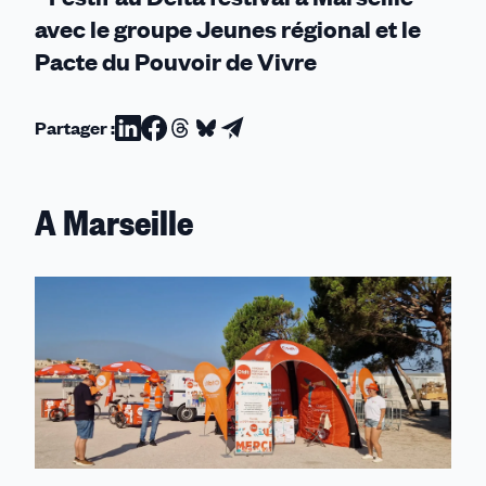
avec le groupe Jeunes régional et le
Pacte du Pouvoir de Vivre
Partager :
Partager
Partager
Partager
Partager
Partager
sur
sur
sur
sur
par
Linkedin
Facebook
Threads
Bluesky
email
A Marseille