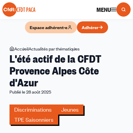
Panneau de gestion des cookies
MENU
CFDT PACA
Espace adhérent·e
Adhérer
Vous
Accueil
Actualités par thématiques
L'été
L'été actif de la CFDT
êtes
actif
ici
de
Provence Alpes Côte
la
d'Azur
CFDT
Provence
Publié le 28 août 2025
Alpes
Côte
Discriminations
Jeunes
d'Azur
TPE Saisonniers